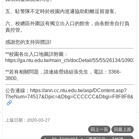
工
五、駐警隊不定時於校園內巡邏協助勸離逗留遊客。
具
申
六、校總區外圍設有獨立出入口的館舍，由各館舍自行負
請
責控管。
表
單
感謝您的支持與體諒!
聯
**校園各出入口地圖詳附圖：
絡
https://ga.ntu.edu.tw/main_ch/docDetail/55/55/26134/109032
我
們
**若有相關問題，請連絡營繕組張先生，電話：3366-
3800。
公告連線：
https://ann.cc.ntu.edu.tw/asp/DContent.asp?
TheNum=74517&Dpic=&Dbg=CCCCCC&Dbgi=F8F8F8&Dtc=
上版日期：2020-03-27
回上一頁
回最上面