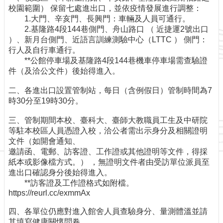
訊
校園範圍） 保留七處進出口，並依疫情發展進行調整：
網
1.大門、辛亥門、長興門：車輛及人員可通行。
站
2.基隆路4段144巷側門、舟山路口 （ 近捷運2號出口
導
）、新月台側門、近語言訓練測驗中心（LTTC ） 側門：
覽
行人及自行車通行。
**公館停車場及基隆路4段144巷機車停車場需查驗證
最
件（及洽公文件）後始得進入。
新
消
二、各進出口設置管制站，每日（含例假日）管制時間為7
息
時30分至19時30分。
服
三、管制期間本校、臺科大、臺師大教職員工生及中研院
務
等駐本校區人員憑證入校，洽公者需出示身分及相關證明
介
文件（如開會通知、
紹
邀請函、電郵、訪客證、工作證或其他證明等文件，得採
紙本或影像檔方式。） ，無證明文件者由受訪單位派員至
課
進出口確認身分後始得進入。
程
**訪客證及工作證格式如附檔。
資
https://reurl.cc/exmmAx
訊
視
四、各單位仍應對進入館舍人員查驗身分、量測體溫並請
訊
其填寫健康關懷問卷。