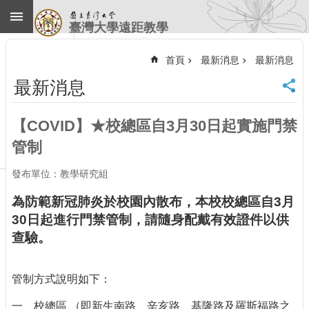
跳到主要內容區塊
臺灣大學遠距教學
進
階
首頁
最新消息
最新消息
搜
尋
最新消息
回
首
【COVID】★校總區自3月30日起實施門禁
頁
管制
臺
大
發布單位：教學研究組
首
頁
為防範新冠肺炎於校園內散布，本校校總區自3月
計
30日起進行門禁管制，請隨身配戴有效證件以供
中
查驗。
首
頁
聯
管制方式說明如下：
絡
資
一、校總區 （即新生南路、辛亥路、基隆路及羅斯福路之