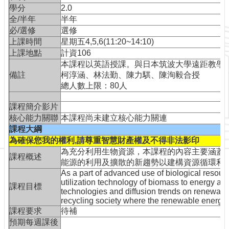
訊
學分
2.0
網
全/半年
半年
站
必/選修
選修
導
上課時間
星期五4,5,6(11:20~14:10)
覽
上課地點
計資106
本課程以英語授課。與日本筑波大學遠距教學 上課日為9
最
備註
柯淳涵、林法勤、陳力騏、陳洵毅合授
新
總人數上限：80人
消
息
課程簡介影片
核心能力關聯
本課程尚未建立核心能力關連
服
課程大綱
務
介
為確保您我的權利,請尊重智慧財產權及不得非法影印
紹
為充分利用生物資源，本課程的內容主要涵蓋
課程概述
能源的利用及擴散的新趨勢以建構資源循環利
課
As a part of advanced use of biological resour
程
utilization technology of biomass to energy and 
課程目標
資
technologies and diffusion trends on renewabl
訊
recycling society where the renewable energy i
課程要求
待補
視
預期每週課後
訊