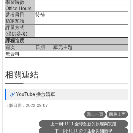
學習時數
工
Office Hours
具
參考書目
待補
申
指定閱讀
請
評量方式
表
(僅供參考)
單
課程進度
週次
日期
單元主題
聯
無資料
絡
我
們
相關連結
YouTube 播放清單
上版日期：2022-09-07
回上一頁
回最上面
上一則:1111 全球創新的原理與實踐
下一則:1111 分子生物與細胞學