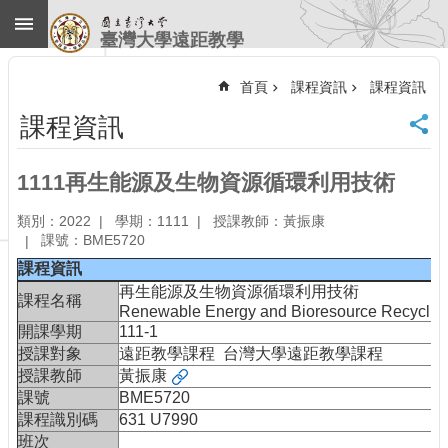
跳到主要內容區塊
臺灣大學遠距教學
進
階
首頁
課程資訊
課程資訊
搜
尋
課程資訊
回
首
1111再生能源及生物資源循環利用技術
頁
臺
類別：2022
學期：1111
授課教師：黃振康
大
課號：BME5720
首
課程資訊
頁
再生能源及生物資源循環利用技術
課程名稱
計
Renewable Energy and Bioresource Recyclin
中
開課學期
111-1
首
授課對象
遠距教學課程 台灣大學遠距教學課程
頁
授課教師
黃振康
聯
課號
BME5720
絡
課程識別碼
631 U7990
資
班次