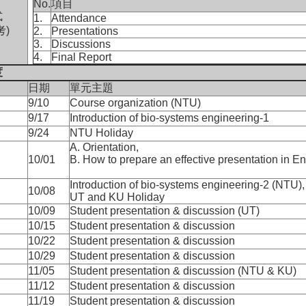
No.
項目
式
1.
Attendance
考)
2.
Presentations
3.
Discussions
4.
Final Report
度
日期
單元主題
9/10
Course organization (NTU)
9/17
Introduction of bio-systems engineering-1
9/24
NTU Holiday
A. Orientation,
10/01
B. How to prepare an effective presentation in Eng
Introduction of bio-systems engineering-2 (NTU)
10/08
UT and KU Holiday
10/09
Student presentation & discussion (UT)
10/15
Student presentation & discussion
10/22
Student presentation & discussion
10/29
Student presentation & discussion
11/05
Student presentation & discussion (NTU & KU)
11/12
Student presentation & discussion
11/19
Student presentation & discussion