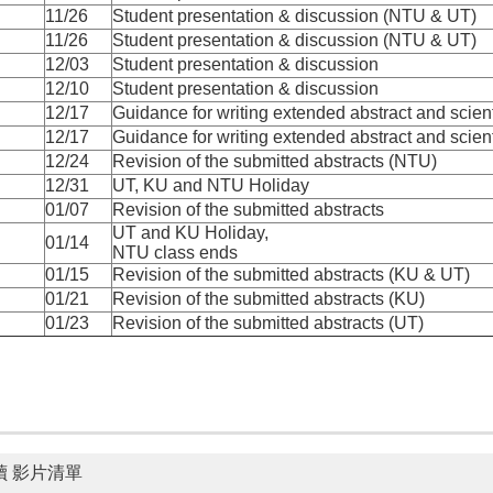
11/26
Student presentation & discussion (NTU & UT)
11/26
Student presentation & discussion (NTU & UT)
12/03
Student presentation & discussion
12/10
Student presentation & discussion
12/17
Guidance for writing extended abstract and scienti
12/17
Guidance for writing extended abstract and scienti
12/24
Revision of the submitted abstracts (NTU)
12/31
UT, KU and NTU Holiday
01/07
Revision of the submitted abstracts
UT and KU Holiday,
01/14
NTU class ends
01/15
Revision of the submitted abstracts (KU & UT)
01/21
Revision of the submitted abstracts (KU)
01/23
Revision of the submitted abstracts (UT)
讀 影片清單