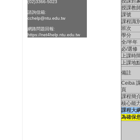
授課對
(02)3366-5023
授課教
諮詢信箱:
課號
cchelp@ntu.edu.tw
課程識
班次
網路問題回報:
學分
https://net4help.ntu.edu.tw
全/半年
必/選修
上課時
上課地
備註
Ceiba
頁
課程簡
核心能
課程大
為確保