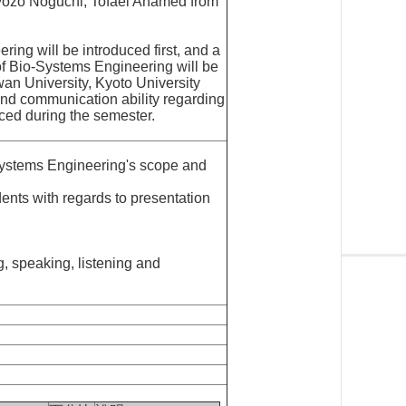
Ryozo Noguchi, Tofael Ahamed from
ng will be introduced first, and a
 of Bio-Systems Engineering will be
an University, Kyoto University
and communication ability regarding
nced during the semester.
Systems Engineering's scope and
dents with regards to presentation
g, speaking, listening and