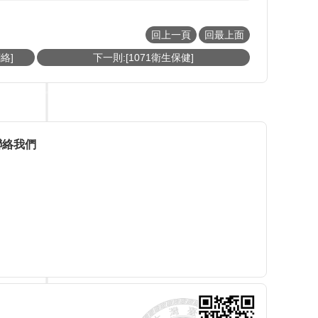
回上一頁
回最上面
絡]
下一則:[1071衛生保健]
聯絡我們