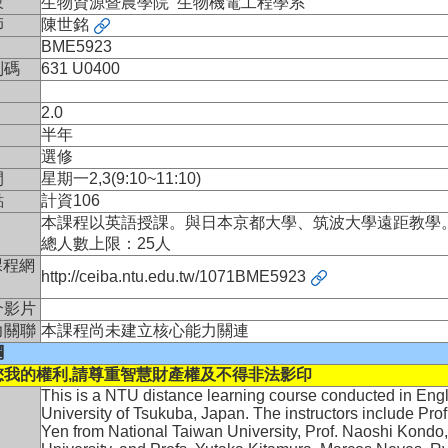
象
生物資源暨農學院 生物機電工程學系
師
陳世銘
BME5923
別碼
631 U0400
2.0
半年
選修
間
星期一2,3(9:10~11:10)
點
計資106
本課程以英語授課。與日本京都大學、筑波大學遠距教學
總人數上限：25人
 課程網
http://ceiba.ntu.edu.tw/1071BME5923
介影片
力關聯
本課程尚未建立核心能力關連
綱
您我的權利,請尊重智慧財產權及不得非法影印
This is a NTU distance learning course conducted in Engl
University of Tsukuba, Japan. The instructors include Pr
Yen from National Taiwan University, Prof. Naoshi Kondo, 