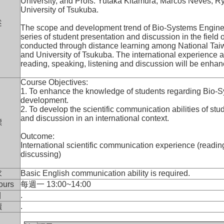
University, and Profs. Yutaka Kitamura, Marcos Neves, 
University of Tsukuba.
述
The scope and development trend of Bio-Systems Engineeri
series of student presentation and discussion in the field
conducted through distance learning among National Taiw
and University of Tsukuba. The international experience 
reading, speaking, listening and discussion will be enha
Course Objectives:
1. To enhance the knowledge of students regarding Bio-
development.
2. To develop the scientific communication abilities of stu
and discussion in an international context.
標
Outcome:
International scientific communication experience (readin
discussing)
求
Basic English communication ability is required.
ours
每週一 13:00~14:00
目
.
讀
.