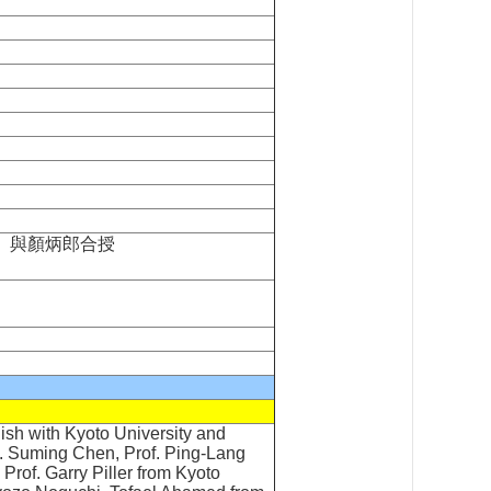
。與顏炳郎合授
ish with Kyoto University and
of. Suming Chen, Prof. Ping-Lang
Prof. Garry Piller from Kyoto