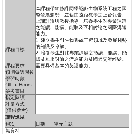
工
本課程帶領修課同學認識生物系統工程之國
具
際發展趨勢，並藉由遠距教學之上台報告、
申
上課討論與教授指導，培養學生對專業課題
請
之能讀、能講、能聽及互相討論之國際溝通
表
能力。
單
1. 建立學生對生物系統工程領域及發展趨勢
的知識及瞭解。
聯
課程目標
2. 培養學生對此專業課題之能讀、能講、能
絡
聽及互相討論之溝通能力及國際交流經驗。
我
課程要求
需要具備基本的英語能力。
們
預期每週課後
學習時數
Office Hours
參考書目
.
指定閱讀
評量方式
(僅供參考)
課程進度
週次
日期
單元主題
無資料