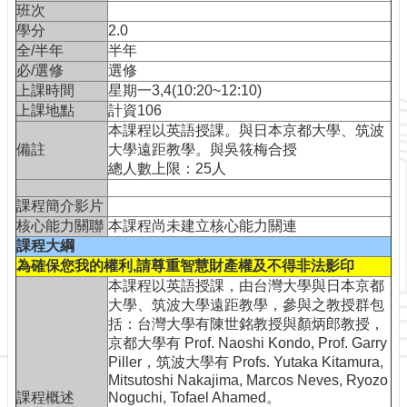
訊
班次
學分
2.0
網
全/半年
半年
站
必/選修
選修
導
上課時間
星期一3,4(10:20~12:10)
覽
上課地點
計資106
最
本課程以英語授課。與日本京都大學、筑波
新
備註
大學遠距教學。與吳筱梅合授
消
總人數上限：25人
息
課程簡介影片
服
核心能力關聯
本課程尚未建立核心能力關連
務
課程大綱
介
為確保您我的權利,請尊重智慧財產權及不得非法影印
紹
本課程以英語授課，由台灣大學與日本京都
課
大學、筑波大學遠距教學，參與之教授群包
程
括：台灣大學有陳世銘教授與顏炳郎教授，
資
京都大學有 Prof. Naoshi Kondo, Prof. Garry
訊
Piller，筑波大學有 Profs. Yutaka Kitamura,
Mitsutoshi Nakajima, Marcos Neves, Ryozo
視
課程概述
Noguchi, Tofael Ahamed。
訊