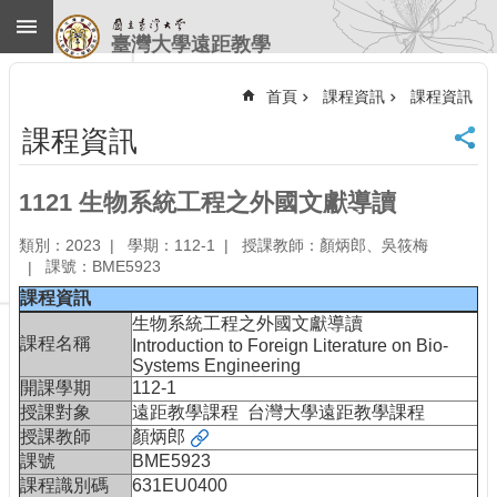
跳到主要內容區塊
臺灣大學遠距教學
進
階
首頁
課程資訊
課程資訊
搜
尋
課程資訊
回
首
1121 生物系統工程之外國文獻導讀
頁
臺
類別：2023
學期：112-1
授課教師：顏炳郎、吳筱梅
大
課號：BME5923
首
課程資訊
頁
生物系統工程之外國文獻導讀
計
課程名稱
Introduction to Foreign Literature on Bio-
中
Systems Engineering
首
開課學期
112-1
頁
授課對象
遠距教學課程 台灣大學遠距教學課程
授課教師
顏炳郎
聯
課號
BME5923
絡
資
課程識別碼
631EU0400