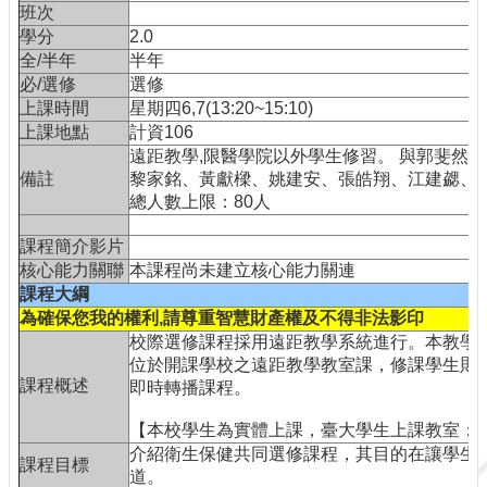
訊
班次
學分
2.0
網
全/半年
半年
站
必/選修
選修
導
上課時間
星期四6,7(13:20~15:10)
覽
上課地點
計資106
最
遠距教學,限醫學院以外學生修習。 與郭斐然
新
備註
黎家銘、黃獻樑、姚建安、張皓翔、江建勰、
消
總人數上限：80人
息
課程簡介影片
服
核心能力關聯
本課程尚未建立核心能力關連
務
課程大綱
介
為確保您我的權利,請尊重智慧財產權及不得非法影印
紹
校際選修課程採用遠距教學系統進行。本教學
課
位於開課學校之遠距教學教室課，修課學生則分散
程
課程概述
即時轉播課程。
資
訊
【本校學生為實體上課，臺大學生上課教室：計
介紹衛生保健共同選修課程，其目的在讓學生
視
課程目標
道。
訊