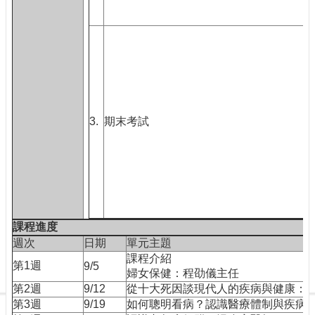
3.
期末考試
3
課程進度
週次
日期
單元主題
課程介紹
第1週
9/5
婦女保健：程劭儀主任
第2週
9/12
從十大死因談現代人的疾病與健康：
第3週
9/19
如何聰明看病？認識醫療體制與疾病