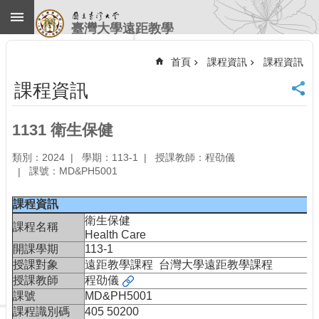
跳到主要內容區塊
臺灣大學遠距教學
進
階
首頁
課程資訊
課程資訊
搜
尋
課程資訊
回
首
1131 衛生保健
頁
臺
類別：2024
學期：113-1
授課教師：程劭儀
大
課號：MD&PH5001
首
頁
課程資訊
計
衛生保健
課程名稱
中
Health Care
首
開課學期
113-1
頁
授課對象
遠距教學課程 台灣大學遠距教學課程
授課教師
程劭儀
聯
課號
MD&PH5001
絡
資
課程識別碼
405 50200