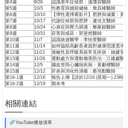
第4週
9/26
認識老年症候群：溫瓊容醫師
第5週
10/3
性教育與婚前健檢：詹其峰醫師
第6週
10/10
【彈性選擇看影片】肥胖與減重：黃
第7週
10/17
代謝症候群與肥胖：盧佳文醫師
第8週
10/24
心身症與壓力調適：黎家銘醫師
第9週
10/31
菸害與戒菸：郭斐然醫師
第10週
11/7
認識旅遊醫學：李怡萱醫師
第11週
11/14
如何協助高齡長者面對健康照護需求
第12週
11/21
過敏性及呼吸系統常見疾病：姚建安
第13週
11/28
運動處方與運動傷害防治：江建勰醫
第14週
12/5
腦血管與心臟病疾病：黃獻樑醫師
第15週
12/12
肝炎與消化性潰瘍：蔡兆勳醫師
第16-1週
12/16
報告上傳【請於12/16 (星期一) 23
第16-2週
12/19
期末考
相關連結
YouTube播放清單