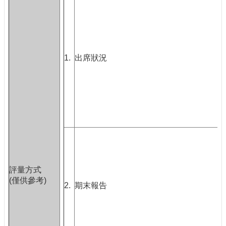
1.
出席狀況
3
評量方式
(僅供參考)
2.
期末報告
4