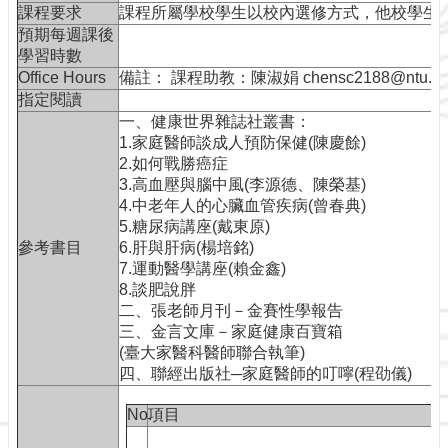
課程要求
課程所屬學校學生以校內選修方式，他校學生
工
預期每週課後
具
學習時數
申
Office Hours
備註： 課程助教：陳淑娟 chensc2188@ntu.ed
請
指定閱讀
表
一、健康世界雜誌社叢書：
單
1.家庭醫師談成人預防保健(陳慶餘)
2.如何戰勝癌症
聯
3.高血壓與腦中風(李源德、陳榮基)
絡
4.中老年人的心臟血管疾病(曾春典)
我
5.糖尿病講座(戴東原)
們
參考書目
6.肝與肝病(楊培銘)
7.運動醫學講座(賴金鑫)
8.談肥說胖
二、張老師月刊－金賽性學報告
三、金言文庫－家庭健康百寶箱
(臺大家醫科醫師聯合執筆)
四、聯經出版社─家庭醫師的叮嚀(程劭儀)
No.
項目