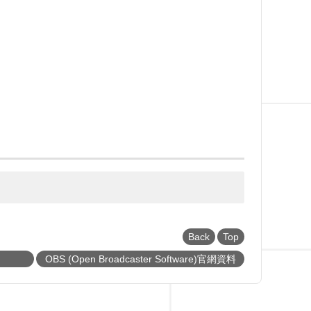
Back
Top
OBS (Open Broadcaster Software)官網資料