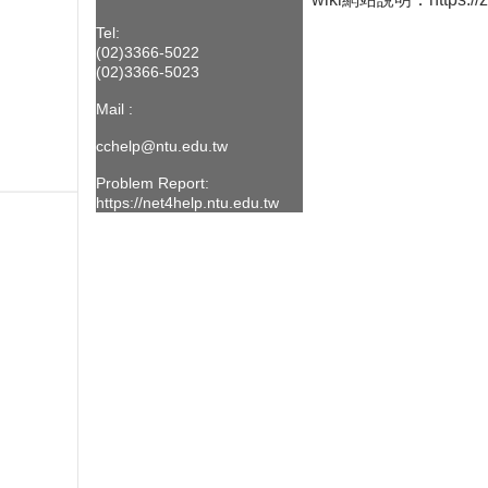
Tel:
(02)3366-5022
(02)3366-5023
Mail :
cchelp@ntu.edu.t
w
Problem Report:
https://net4help.ntu.edu.tw