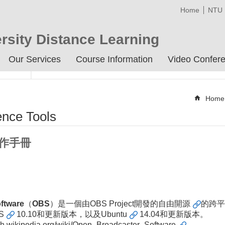
Home
NTU
rsity Distance Learning
Our Services
Course Information
Video Confere
Home
ence Tools
操作手冊
ftware
（
OBS
）是一個由OBS Project開發的
自由開源
的跨平
S
10.10和更新版本，以及
Ubuntu
14.04和更新版本。
/zh.wikipedia.org/wiki/Open_Broadcaster_Software