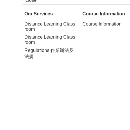
close
Our Services
Course Information
Distance Learning Class
Course Information
room
Distance Learning Class
room
Regulations 作業辦法及
法規
Last Updated
2021-11-16