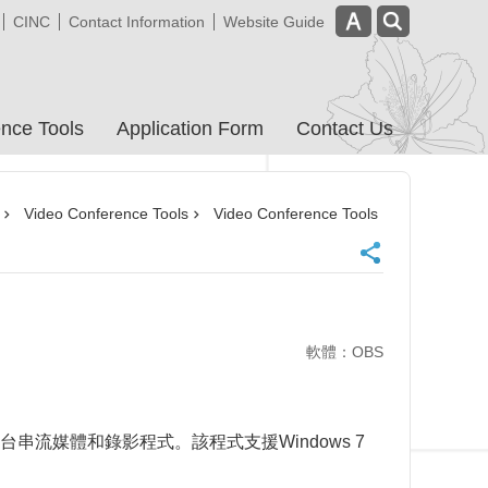
CINC
Contact Information
Website Guide
nce Tools
Application Form
Contact Us
Video Conference Tools
Video Conference Tools
軟體：OBS
台串流媒體和錄影程式。該程式支援
Windows 7