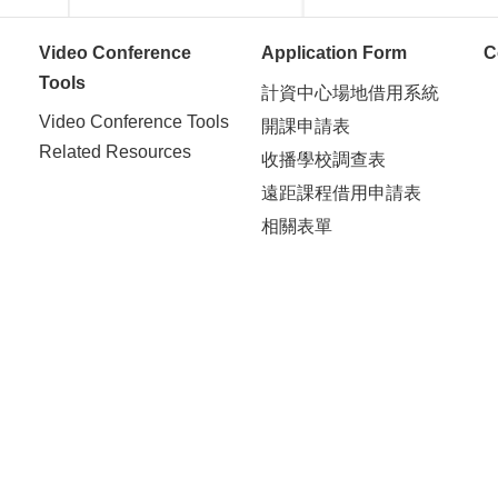
Video Conference
Application Form
C
Tools
計資中心場地借用系統
Video Conference Tools
開課申請表
Related Resources
收播學校調查表
遠距課程借用申請表
相關表單
Copyright © 2020 National Taiwan University All Rights Reserved
Tel：+886-2-3366-5022 or 23
Fax：+886-2-2362-7204
E-mail：teaching@ntu.edu.tw