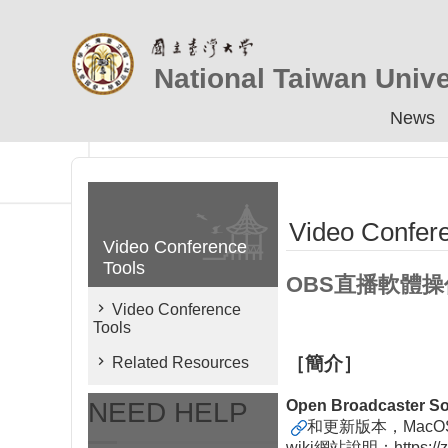
Skip to main content
National Taiwan Unive
News
Video Confer
Video Conference
Tools
OBS直播軟體
Video Conference
Tools
［簡介］
Related Resources
NEED HELP
Open Broadcaster So
和更新版本，
MacO
wiki網站說明：
https:/