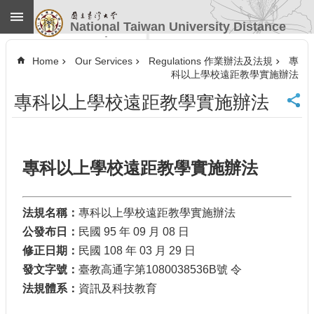
Skip to main content
National Taiwan University Distance
Learning
Advanced
Search
Home
Our Services
Regulations 作業辦法及法規
專
科以上學校遠距教學實施辦法
Home
專科以上學校遠距教學實施辦法
NTU
CINC
Contact
Information
Website
專科以上學校遠距教學實施辦法
Guide
News
法規名稱：
專科以上學校遠距教學實施辦法
Our
公發布日：
民國 95 年 09 月 08 日
Services
修正日期：
民國 108 年 03 月 29 日
Course
Information
發文字號：
臺教高通字第1080038536B號 令
Video
法規體系：
資訊及科技教育
Conference
Tools