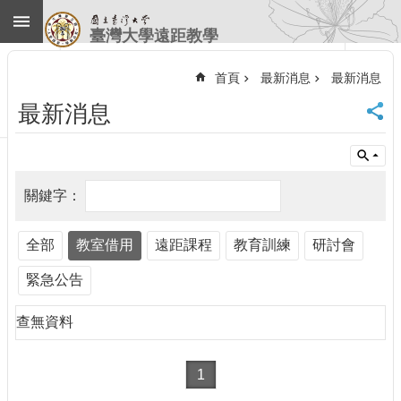
跳到主要內容區塊
臺灣大學遠距教學
進
階
首頁
最新消息
最新消息
搜
尋
最新消息
回
首
頁
臺
大
首
全部
教室借用
遠距課程
教育訓練
研討會
頁
計
緊急公告
中
首
查無資料
頁
聯
絡
1
資