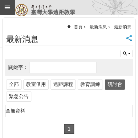
跳到主要內容區塊
臺灣大學遠距教學
進
階
首頁
最新消息
最新消息
搜
尋
最新消息
回
首
頁
臺
大
首
全部
教室借用
遠距課程
教育訓練
研討會
頁
計
緊急公告
中
首
查無資料
頁
聯
絡
1
資