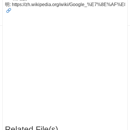
明:
https://zh.wikipedia.org/wiki/Google_%E7%8E%AF%E
Application
Form
Contact
Us
Related File(s)