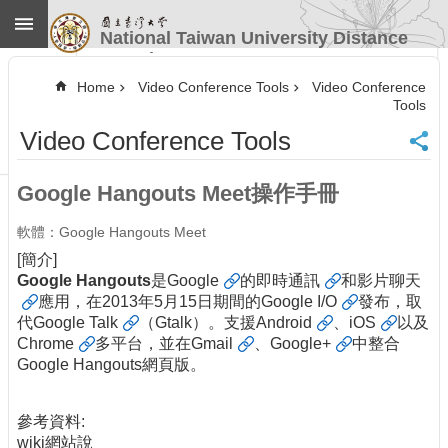
Skip to main content
National Taiwan University Distance
Learning
Advanced
Search
Home
Video Conference Tools
Video Conference
Tools
Home
Video Conference Tools
NTU
CINC
Contact
Google Hangouts Meet操作手冊
Information
Website
軟體：Google Hangouts Meet
Guide
[簡介]
Google Hangouts
是
Google
的
即時通訊
和
影片聊天
News
應用，在2013年5月15日期間的
Google I/O
發布，取
Our
代
Google Talk
（Gtalk）。支援
Android
、
iOS
以及
Services
Chrome
多平台，並在
Gmail
、
Google+
中整合
Course
Google Hangouts網頁版。
Information
Video
參考資料:
Conference
wiki網站說
Tools