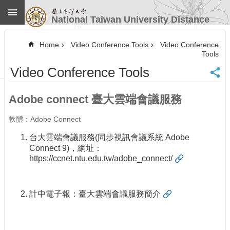
Skip to main content
National Taiwan University Distance
Learning
Advanced
Search
Home
Video Conference Tools
Video Conference
Tools
Home
Video Conference Tools
NTU
CINC
Contact
Adobe connect 臺大雲端會議服務
Information
Website
軟體：Adobe Connect
Guide
台大雲端會議服務(同步視訊會議系統 Adobe
News
Connect 9)，網址：
https://ccnet.ntu.edu.tw/adobe_connect/
Our
Services
Course
計中電子報：
臺大雲端會議服務簡介
Information
Video
Conference
Tools